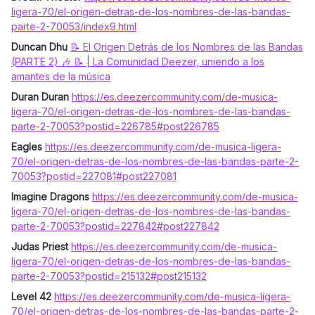
ligera-70/el-origen-detras-de-los-nombres-de-las-bandas-
parte-2-70053/index9.html
Duncan Dhu
📝 El Origen Detrás de los Nombres de las Bandas
(PARTE 2) 🎶 📝 | La Comunidad Deezer, uniendo a los
amantes de la música
Duran Duran
https://es.deezercommunity.com/de-musica-
ligera-70/el-origen-detras-de-los-nombres-de-las-bandas-
parte-2-70053?postid=226785#post226785
Eagles
https://es.deezercommunity.com/de-musica-ligera-
70/el-origen-detras-de-los-nombres-de-las-bandas-parte-2-
70053?postid=227081#post227081
Imagine Dragons
https://es.deezercommunity.com/de-musica-
ligera-70/el-origen-detras-de-los-nombres-de-las-bandas-
parte-2-70053?postid=227842#post227842
Judas Priest
https://es.deezercommunity.com/de-musica-
ligera-70/el-origen-detras-de-los-nombres-de-las-bandas-
parte-2-70053?postid=215132#post215132
Level 42
https://es.deezercommunity.com/de-musica-ligera-
70/el-origen-detras-de-los-nombres-de-las-bandas-parte-2-