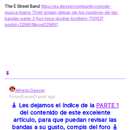
The E Street Band
https://es.deezercommunity.com/de-
musica-ligera-70/el-origen-detras-de-los-nombres-de-las-
bandas-parte-2-hoy-toca-doobie-brothers-70053?
postid=229851#post229851
Alfredo.Deezer
Forum|Forum|1 year ago
🎸 Les dejamos el índice de la
PARTE 1
del contenido de este excelente
artículo, para que puedan revisar las
bandas a su gusto, compis del foro 🎸