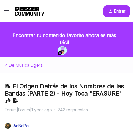
Entrar
Encontrar tu contenido favorito ahora es más
fácil
De Música Ligera
📝 El Origen Detrás de los Nombres de las
Bandas (PARTE 2) - Hoy Toca "ERASURE"
🎶 📝
Forum|Forum|1 year ago
242 respuestas
AnBaPe