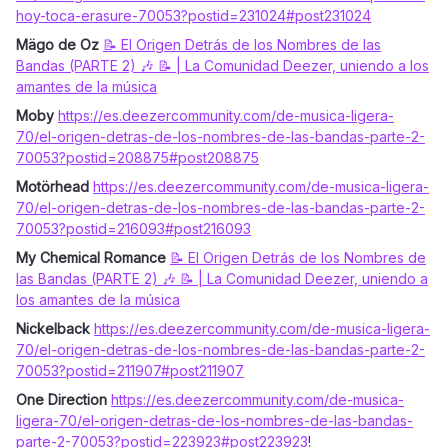
hoy-toca-erasure-70053?postid=231024#post231024
Mägo de Oz
📝 El Origen Detrás de los Nombres de las
Bandas (PARTE 2) 🎶 📝 | La Comunidad Deezer, uniendo a los
amantes de la música
Moby
https://es.deezercommunity.com/de-musica-ligera-
70/el-origen-detras-de-los-nombres-de-las-bandas-parte-2-
70053?postid=208875#post208875
Motörhead
https://es.deezercommunity.com/de-musica-ligera-
70/el-origen-detras-de-los-nombres-de-las-bandas-parte-2-
70053?postid=216093#post216093
My Chemical Romance
📝 El Origen Detrás de los Nombres de
las Bandas (PARTE 2) 🎶 📝 | La Comunidad Deezer, uniendo a
los amantes de la música
Nickelback
https://es.deezercommunity.com/de-musica-ligera-
70/el-origen-detras-de-los-nombres-de-las-bandas-parte-2-
70053?postid=211907#post211907
One Direction
https://es.deezercommunity.com/de-musica-
ligera-70/el-origen-detras-de-los-nombres-de-las-bandas-
parte-2-70053?postid=223923#post223923
!