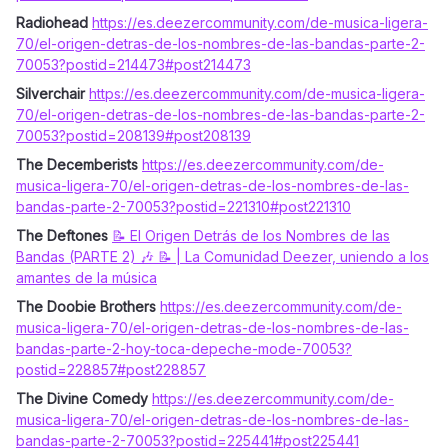
Radiohead
https://es.deezercommunity.com/de-musica-ligera-
70/el-origen-detras-de-los-nombres-de-las-bandas-parte-2-
70053?postid=214473#post214473
Silverchair
https://es.deezercommunity.com/de-musica-ligera-
70/el-origen-detras-de-los-nombres-de-las-bandas-parte-2-
70053?postid=208139#post208139
The Decemberists
https://es.deezercommunity.com/de-
musica-ligera-70/el-origen-detras-de-los-nombres-de-las-
bandas-parte-2-70053?postid=221310#post221310
The Deftones
📝 El Origen Detrás de los Nombres de las
Bandas (PARTE 2) 🎶 📝 | La Comunidad Deezer, uniendo a los
amantes de la música
The Doobie Brothers
https://es.deezercommunity.com/de-
musica-ligera-70/el-origen-detras-de-los-nombres-de-las-
bandas-parte-2-hoy-toca-depeche-mode-70053?
postid=228857#post228857
The Divine Comedy
https://es.deezercommunity.com/de-
musica-ligera-70/el-origen-detras-de-los-nombres-de-las-
bandas-parte-2-70053?postid=225441#post225441