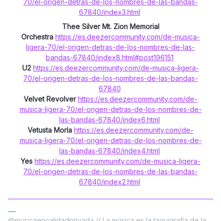
70/el-origen-detras-de-los-nombres-de-las-bandas-
67840/index3.html
Thee Silver Mt. Zion Memorial
Orchestra
https://es.deezercommunity.com/de-musica-
ligera-70/el-origen-detras-de-los-nombres-de-las-
bandas-67840/index8.html#post196151
U2
https://es.deezercommunity.com/de-musica-ligera-
70/el-origen-detras-de-los-nombres-de-las-bandas-
67840
Velvet Revolver
https://es.deezercommunity.com/de-
musica-ligera-70/el-origen-detras-de-los-nombres-de-
las-bandas-67840/index6.html
Vetusta Morla
https://es.deezercommunity.com/de-
musica-ligera-70/el-origen-detras-de-los-nombres-de-
las-bandas-67840/index4.html
Yes
https://es.deezercommunity.com/de-musica-ligera-
70/el-origen-detras-de-los-nombres-de-las-bandas-
67840/index2.html
@musicaencalidadprivada // La música es la taquigrafía de la