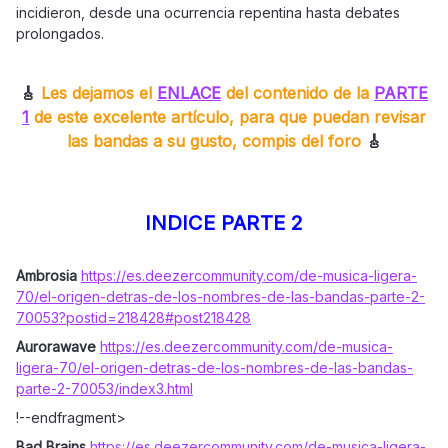
incidieron, desde una ocurrencia repentina hasta debates
prolongados.
🎸
Les dejamos el
ENLACE
del contenido de la
PARTE
1
de este excelente artículo, para que puedan revisar
las bandas a su gusto, compis del foro
🎸
INDICE PARTE 2
Ambrosia
https://es.deezercommunity.com/de-musica-ligera-
70/el-origen-detras-de-los-nombres-de-las-bandas-parte-2-
70053?postid=218428#post218428
Aurorawave
https://es.deezercommunity.com/de-musica-
ligera-70/el-origen-detras-de-los-nombres-de-las-bandas-
parte-2-70053/index3.html
!--endfragment>
Bad Brains
https://es.deezercommunity.com/de-musica-ligera-