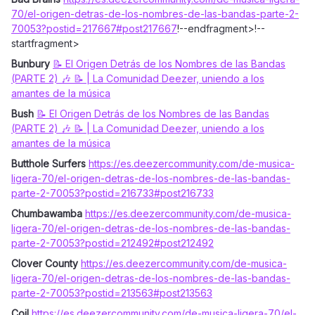
70/el-origen-detras-de-los-nombres-de-las-bandas-parte-2-
70053?postid=217667#post217667
!--endfragment>!--
startfragment>
Bunbury
📝 El Origen Detrás de los Nombres de las Bandas
(PARTE 2) 🎶 📝 | La Comunidad Deezer, uniendo a los
amantes de la música
Bush
📝 El Origen Detrás de los Nombres de las Bandas
(PARTE 2) 🎶 📝 | La Comunidad Deezer, uniendo a los
amantes de la música
Butthole Surfers
https://es.deezercommunity.com/de-musica-
ligera-70/el-origen-detras-de-los-nombres-de-las-bandas-
parte-2-70053?postid=216733#post216733
Chumbawamba
https://es.deezercommunity.com/de-musica-
ligera-70/el-origen-detras-de-los-nombres-de-las-bandas-
parte-2-70053?postid=212492#post212492
Clover County
https://es.deezercommunity.com/de-musica-
ligera-70/el-origen-detras-de-los-nombres-de-las-bandas-
parte-2-70053?postid=213563#post213563
Coil
https://es.deezercommunity.com/de-musica-ligera-70/el-