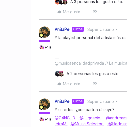
A 3 personas les gusta esto.
Me gusta
AnBaPe
Super Usuario
AUTOR
Y la playlist personal del artista má
+19
@musicaencalidadprivada // La música 
A 2 personas les gusta esto.
Me gusta
AnBaPe
Super Usuario
AUTOR
Y ustedes, ¿comparten el suyo?
@C4NCH3
@J Ignacio
@andreamu
+19
letraM
@Music Selector
@Hadesin