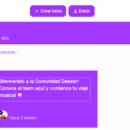
Crear tema
Entrar
 días
ommunity
¡Bienvenido a la Comunidad Deezer!
Conoce al team aquí y comienza tu viaje
musical 💜
hace 2 meses