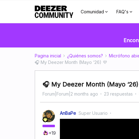
Comunidad
FAQ's
Encont
Pagina inicial
¿Quiénes somos?
Micrófono abi
🎧 My Deezer Month (Mayo ‘26) 💜
🎧 My Deezer Month (Mayo ‘26)
Forum|Forum|2 months ago
23 respuestas
AnBaPe
Super Usuario
+19