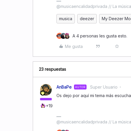
@musicaencalidadprivada // La música 
musica
deezer
My Deezer Mo
A 4 personas les gusta esto.
Me gusta
23 respuestas
AnBaPe
Super Usuario
AUTOR
Os dejo por aquí mi tema más escuch
+19
@musicaencalidadprivada // La música 