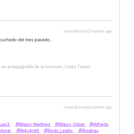
Forum|Forum|2 months ago
s escuchado del mes pasado…
es la taquigrafía de la emoción / León Tolstoi
Forum|Forum|2 months ago
sic3
@Maury Martinez
@Maury Osber
@Alfredo
fenal
@N4v4rrit0
@Rodri_Leaño
@Rodrigo