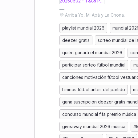
20250602 - T&Cs Prize Draw - DZR Community - World Cup ES.pdf
💜 Arriba Yo, Mi Apá y La Chona.
playlist mundial 2026
mundial 202
deezer gratis
sorteo mundial de l
quién ganará el mundial 2026
con
participar sorteo fútbol mundial
mú
canciones motivación fútbol vestuari
himnos fútbol antes del partido
me
gana suscripción deezer gratis mundi
concurso mundial fifa premio música
giveaway mundial 2026 música
#