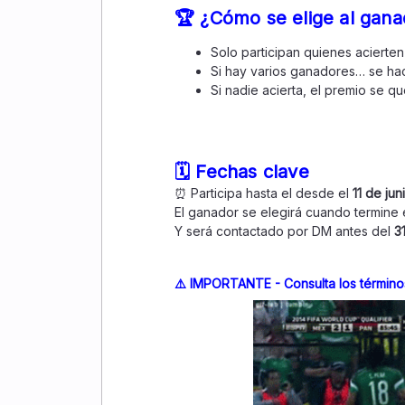
🏆 ¿Cómo se elige al gana
Solo participan quienes acierte
Si hay varios ganadores… se hac
Si nadie acierta, el premio se qu
🗓️ Fechas clave
⏰ Participa hasta el desde el
11 de jun
El ganador se elegirá cuando termine 
Y será contactado por DM antes del
31
⚠️ IMPORTANTE - Consulta los término