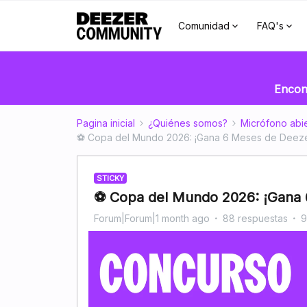
Comunidad
FAQ's
Encont
Pagina inicial
¿Quiénes somos?
Micrófono abi
⚽ Copa del Mundo 2026: ¡Gana 6 Meses de Deeze
STICKY
⚽ Copa del Mundo 2026: ¡Gana 
Forum|Forum|1 month ago
88 respuestas
9