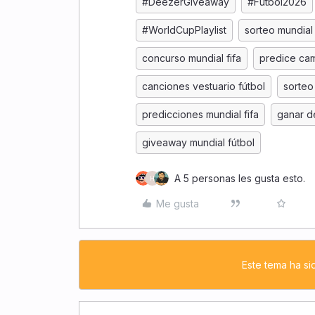
#DeezerGiveaway
#Futbol2026
#WorldCupPlaylist
sorteo mundial
concurso mundial fifa
predice ca
canciones vestuario fútbol
sorteo
predicciones mundial fifa
ganar d
giveaway mundial fútbol
A 5 personas les gusta esto.
H
Me gusta
Este tema ha si