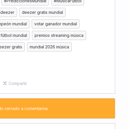
#PrediccionesMundial
#MusicaFutbol
 deezer
deezer gratis mundial
mpeón mundial
votar ganador mundial
 fútbol mundial
premios streaming música
eezer gratis
mundial 2026 música
Compartir
do cerrado a comentarios.