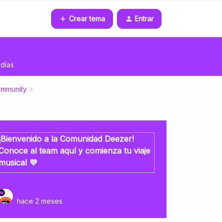
Crear tema
Entrar
días
ommunity
¡Bienvenido a la Comunidad Deezer!
Conoce al team aquí y comienza tu viaje
musical 💜
hace 2 meses