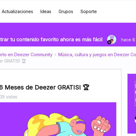
Actualizaciones
Ideas
Grupos
Soporte
rar tu contenido favorito ahora es más fácil
hace 8 
erto en Deezer Community
Música, cultura y juegos en Deezer C
r GRATIS! 🏆
6 Meses de Deezer GRATIS! 🏆
35 vistas