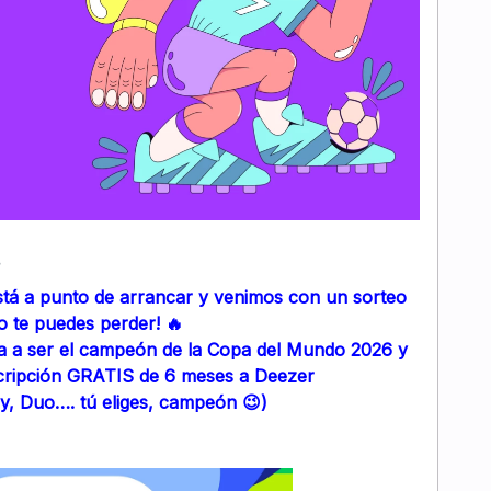
stá a punto de arrancar y venimos con un sorteo
o te puedes perder! 🔥
a a ser el campeón de la Copa del Mundo 2026 y
cripción GRATIS de 6 meses a Deezer
y, Duo…. tú eliges, campeón 😉)