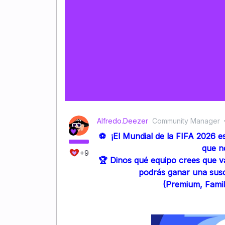
Alfredo.Deezer
Community Manager
⚽ ¡El Mundial de la FIFA 2026 e
que n
+9
🏆 Dinos qué equipo crees que v
podrás ganar una sus
(Premium, Famil