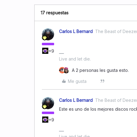
17 respuestas
Carlos L Bernard
The Beast of Deeze
+9
Live and let die.
A 2 personas les gusta esto.
Me gusta
Carlos L Bernard
The Beast of Deeze
Este es uno de los mejores discos rock
+9
Live and let die.