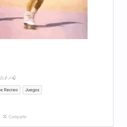
📀🎵🎶🎧
de Recreo
Juegos
Compartir