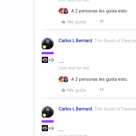
A 2 personas les gusta esto.
Me gusta
Carlos L Bernard
The Beast of Deeze
+9
Live and let die.
A 2 personas les gusta esto.
Me gusta
Carlos L Bernard
The Beast of Deeze
+9