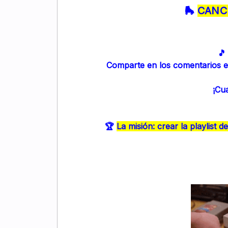
🛼
CANCI
🎵
Comparte en los comentarios el
¡Cu
🏆
La misión: crear la playlist d