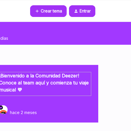
Crear tema
Entrar
días
¡Bienvenido a la Comunidad Deezer!
Conoce al team aquí y comienza tu viaje
musical 💜
hace 2 meses