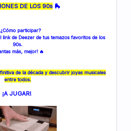
ONES DE LOS 90s
🛼
 ¿Cómo participar?
 link de Deezer de tus temazos favoritos de los
90s.
antas más, mejor! 🔥
efinitiva de la década y descubrir joyas musicales
entre todos.
¡A JUGAR!