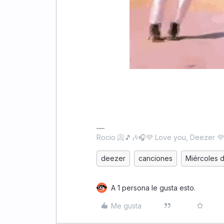
Rocio 📀🎵🎶🎧💜 Love you, Deezer 
deezer
canciones
Miércoles 
A 1 persona le gusta esto.
Me gusta