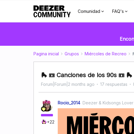
Comunidad
FAQ's
Encont
Pagina inicial
Grupos
Miércoles de Recreo
🛼 📼 Canciones de los 90s 📼 🛼
Forum|Forum|2 months ago
17 respuestas
Rocio_2014
Deezer & Kidsongs Lover
+22