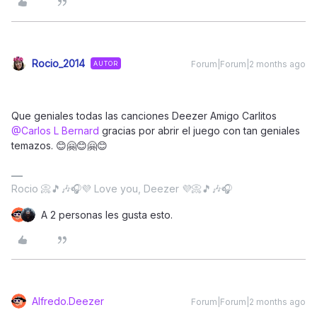
Rocio_2014
Forum|Forum|2 months ago
AUTOR
Que geniales todas las canciones Deezer Amigo Carlitos ​
@Carlos L Bernard
gracias por abrir el juego con tan geniales
temazos. 😊🤗😊🤗😊
Rocio 📀🎵🎶🎧💜 Love you, Deezer 💜📀🎵🎶🎧
A 2 personas les gusta esto.
Alfredo.Deezer
Forum|Forum|2 months ago