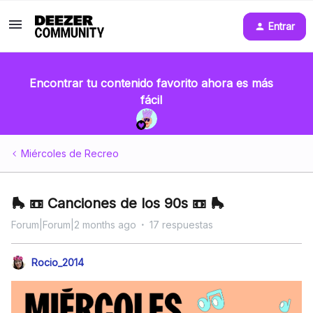
Entrar
Encontrar tu contenido favorito ahora es más
fácil
Miércoles de Recreo
🛼 📼 Canciones de los 90s 📼 🛼
Forum|Forum|2 months ago
17 respuestas
Rocio_2014