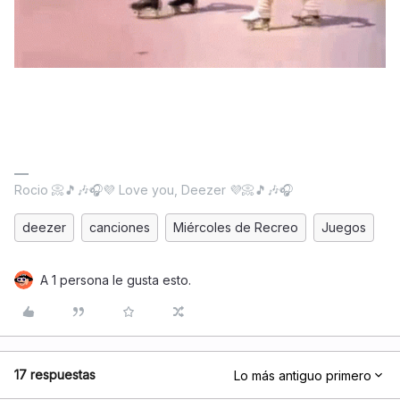
Rocio 📀🎵🎶🎧💜 Love you, Deezer 💜📀🎵🎶🎧
deezer
canciones
Miércoles de Recreo
Juegos
A 1 persona le gusta esto.
17 respuestas
Lo más antiguo primero