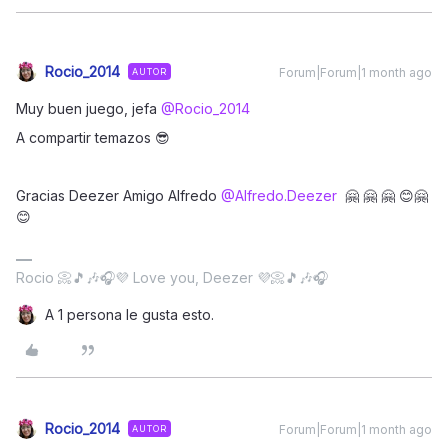
Rocio_2014
Forum|Forum|1 month ago
AUTOR
Muy buen juego, jefa ​
@Rocio_2014
A compartir temazos 😎
Gracias Deezer Amigo Alfredo ​
@Alfredo.Deezer
🤗 🤗 🤗 😊🤗
😊
Rocio 📀🎵🎶🎧💜 Love you, Deezer 💜📀🎵🎶🎧
A 1 persona le gusta esto.
Rocio_2014
Forum|Forum|1 month ago
AUTOR