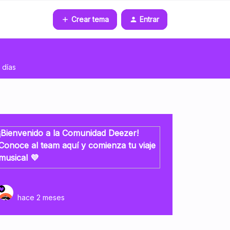
Crear tema
Entrar
 días
¡Bienvenido a la Comunidad Deezer!
Conoce al team aquí y comienza tu viaje
musical 💜
hace 2 meses