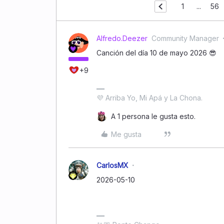
1
...
56
Alfredo.Deezer
Community Manager
Canción del día 10 de mayo 2026 😎
+9
💜 Arriba Yo, Mi Apá y La Chona.
A 1 persona le gusta esto.
Me gusta
CarlosMX
2026-05-10