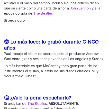
amistad y el paso del tiempo. Incluso algunos críticos dicen
que se siente como una carta de amor a
John Lennon
y a la
época dorada de
The Beatles
.
Sí pega duro…
🤓 Lo más loco: lo grabó durante CINCO
años
Paul trabajó el álbum en secreto junto al productor Andrew
Watt entre giras y sesiones privadas en Los Ángeles y Sussex.
Lo más increíble es que McCartney tocó gran parte de los
instrumentos él mismo, al estilo de sus discos clásicos. Muy
“McCartney I vibes”.
🤔 ¿Vale la pena escucharlo?
Si eres fan de
The Beatle
s:
ABSOLUTAMENTE
.
Si creciste escuchando rock clásico: también.