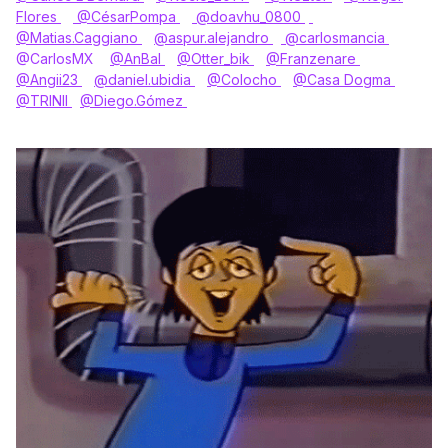
Flores
@CésarPompa
@doavhu_0800
@Matias.Caggiano
@aspur.alejandro
@carlosmancia
​
@CarlosMX
@AnBal
@Otter_bik
@Franzenare
@Angii23
@daniel.ubidia
@Colocho
@Casa Dogma
@TRINII
@Diego.Gómez