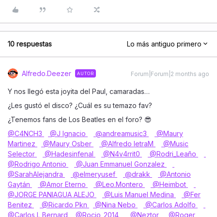
10 respuestas
Lo más antiguo primero
Alfredo.Deezer
Forum|Forum|2 months ago
AUTOR
Y nos llegó esta joyita del Paul, camaradas…
¿Les gustó el disco? ¿Cuál es su temazo fav?
¿Tenemos fans de Los Beatles en el foro? 😎
@C4NCH3
@J Ignacio
@andreamusic3
@Maury
Martinez
@Maury Osber
@Alfredo letraM
@Music
Selector
@Hadesinfenal
@N4v4rrit0
@Rodri_Leaño
@Rodrigo Antonio
@Juan Emmanuel Gonzalez
@SarahAlejandra
@elmeryusef
@drakk
@Antonio
Gaytán
@Amor Eterno
@Leo.Montero
@Heimbot
@JORGE PANIAGUA ALEJO
@Luis Manuel Medina
@Fer
Benitez
@Ricardo Pkn
@Nina Nebo
@Carlos Adolfo
@Carlos L Bernard
@Rocio_2014
@Neztor
@Roger