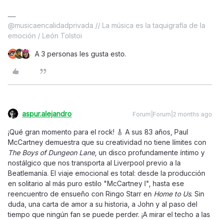
@musicaencalidadprivada // La música es la taquigrafía de la
emoción / León Tolstoi
A 3 personas les gusta esto.
aspur.alejandro
Forum|Forum|2 months ago
¡Qué gran momento para el rock! 🎸 A sus 83 años, Paul
McCartney demuestra que su creatividad no tiene límites con
The Boys of Dungeon Lane
, un disco profundamente íntimo y
nostálgico que nos transporta al Liverpool previo a la
Beatlemanía. El viaje emocional es total: desde la producción
en solitario al más puro estilo "McCartney I", hasta ese
reencuentro de ensueño con Ringo Starr en
Home to Us
. Sin
duda, una carta de amor a su historia, a John y al paso del
tiempo que ningún fan se puede perder. ¡A mirar el techo a las