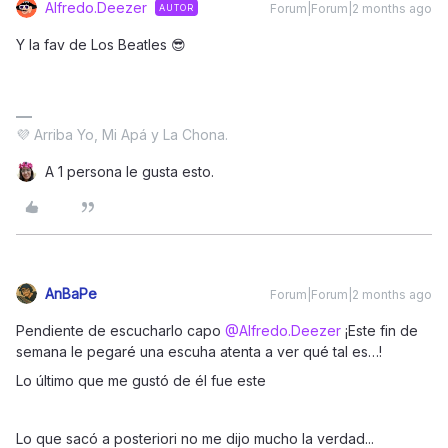
Alfredo.Deezer
Forum|Forum|2 months ago
AUTOR
Y la fav de Los Beatles 😎
💜 Arriba Yo, Mi Apá y La Chona.
A 1 persona le gusta esto.
AnBaPe
Forum|Forum|2 months ago
Pendiente de escucharlo capo ​
@Alfredo.Deezer
¡Este fin de
semana le pegaré una escuha atenta a ver qué tal es…!
Lo último que me gustó de él fue este
Lo que sacó a posteriori no me dijo mucho la verdad...