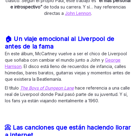
clásico. Según el propio Paul, este trabajo es
“el más personal
e introspectivo”
de toda su carrera. Y sí… hay referencias
directas a
John Lennon
.
🏠 Un viaje emocional al Liverpool de
antes de la fama
En este álbum, McCartney vuelve a ser el chico de Liverpool
que soñaba con cambiar el mundo junto a John y
George
Harrison
. El disco está lleno de recuerdos de infancia, calles
húmedas, bares baratos, guitarras viejas y momentos antes de
que existiera la Beatlemanía.
El título
The Boys of Dungeon Lane
hace referencia a una calle
real de Liverpool donde Paul pasó parte de su juventud. Y sí,
los fans ya están viajando mentalmente a 1960.
📀 Las canciones que están haciendo llorar
a internet