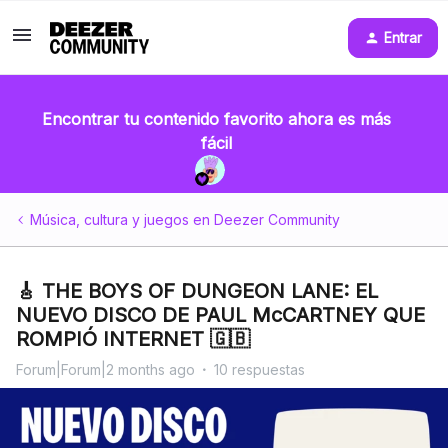
Entrar
Encontrar tu contenido favorito ahora es más
fácil
Música, cultura y juegos en Deezer Community
🎸 THE BOYS OF DUNGEON LANE: EL
NUEVO DISCO DE PAUL McCARTNEY QUE
ROMPIÓ INTERNET 🇬🇧
Forum|Forum|2 months ago
10 respuestas