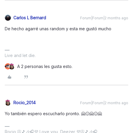
Carlos L Bernard
Forum|Forum|2 months ago
De hecho agarré unas random y esta me gustó mucho
Live and let die.
A 2 personas les gusta esto.
Rocio_2014
Forum|Forum|2 months ago
Yo también espero escucharlo pronto. 🤗😊🤗😊🤗
Rocio 📀🎵🎶🎧💜 Love you, Deezer 💜📀🎵🎶🎧