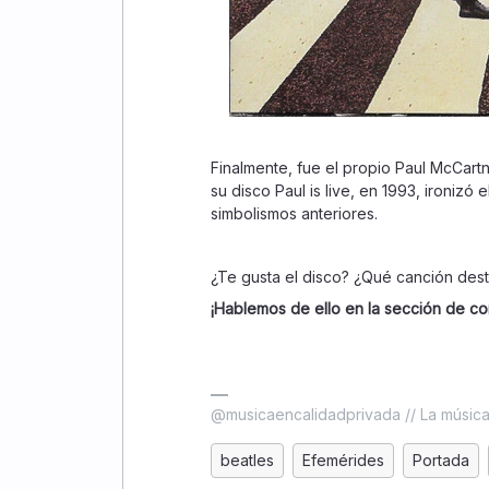
Finalmente, fue el propio Paul McCart
su disco Paul is live, en 1993, ironiz
simbolismos anteriores.
¿Te gusta el disco? ¿Qué canción dest
¡Hablemos de ello en la sección de co
@musicaencalidadprivada // La música 
beatles
Efemérides
Portada