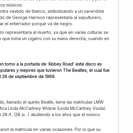
os músicos.
ntra vestido de blanco, simbolizando a un sacerdote
ido de George Harrison representaría al sepulturero,
tar el enterrador porque va de negro.
o representaría al muerto, ya que en varias culturas se
e que toma un cigarro con su mano derecha, cuando en
en torno a la portada de ‘Abbey Road’ este disco es
ulares y mejores que tuvieron The Beatles, el cual fue
l 26 de septiembre de 1969.
o, llamado el quinto Beatle, tiene las matrículas LMW
nifica Linda McCartney Widow (Linda McCartney Viuda)
 28 if…(28 si…) aludiendo a los años que el músico
aron la matrícula en varias ocasiones. Por lo que su