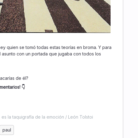
ney quien se tomó todas estas teorías en broma. Y para
ó el asunto con un portada que jugaba con todos los
acarías de él?
mentarios! 👇
es la taquigrafía de la emoción / León Tolstoi
paul