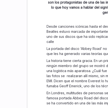
son los protagonistas de una de las 
lo que hoy vamos a hablar del signi
gen
Desde canciones icónicas hasta el dec
Beatles estuvo marcada de importante
uno de sus discos que ha sido replicad
calle
La portada del disco ‘Abbey Road’ no 
que les ha generado varias teorías qu
La historia tiene cierta gracia. En un pr
ningún miembro del grupo se mostró 
una logística más aparatosa. ¿Cuál fu
las fotos se realizaran allí mismo, si
EMI. Dicen que el nombre Everest lo h
fumaba Geoff Emerick, uno de los téc
En Londres, multitudes de personas se
famosa portada Abbey Road del disco 
se ha convertido en una de las más imp