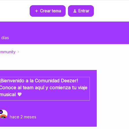
Crear tema
Entrar
 días
ommunity
¡Bienvenido a la Comunidad Deezer!
Conoce al team aquí y comienza tu viaje
musical 💜
hace 2 meses