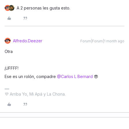
A 2 personas les gusta esto.
Alfredo.Deezer
Forum|Forum|1 month ago
Otra
¡UFFFF!
Ese es un rolón, compadre ​
@Carlos L Bernard
😎
💜 Arriba Yo, Mi Apá y La Chona.