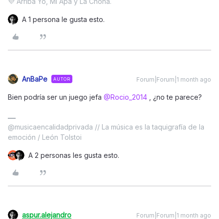
💜 Arriba Yo, Mi Apá y La Chona.
A 1 persona le gusta esto.
AnBaPe
Forum|Forum|1 month ago
AUTOR
Bien podría ser un juego jefa ​
@Rocio_2014
, ¿no te parece?
@musicaencalidadprivada // La música es la taquigrafía de la
emoción / León Tolstoi
A 2 personas les gusta esto.
aspur.alejandro
Forum|Forum|1 month ago