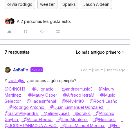
olivia rodrigo
weezer
Sparks
Jason Aldean
A 2 personas les gusta esto.
7 respuestas
Lo más antiguo primero
AnBaPe
Forum|Forum|1 month ago
AUTOR
Y
vostr@s
, ¿conocéis algún ejemplo?
@C4NCH3
​
@J Ignacio
​
@andreamusic3
​
@Maury
Martinez
​
@Maury Osber
​
@Alfredo letraM
​
@Music
Selector
​
@Hadesinfenal
​
@N4v4rrit0
​
@Rodri_Leaño
​
@Rodrigo Antonio
​
@Juan Emmanuel Gonzalez
​
@SarahAlejandra
​
@elmeryusef
​
@drakk
​
@Antonio
Gaytán
​
@Amor Eterno
​
@Leo.Montero
​
@Heimbot
​
@JORGE PANIAGUA ALEJO
​
@Luis Manuel Medina
​
@Fer