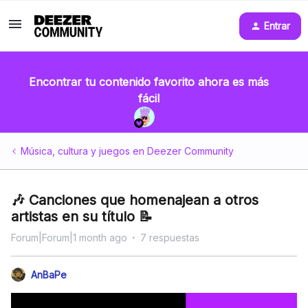
Entrar
Encontrar tu contenido favorito ahora es más
fácil
Música, cultura y juegos en Deezer Community
🎶 Canciones que homenajean a otros
artistas en su título 📝
Forum|Forum|1 month ago
7 respuestas
AnBaPe