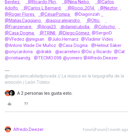
Benitez
​
@Ricardo Pkn
​
@Nina Nebo
​
@Carlos
Adolfo
​
@Carlos L Bernard
​
@Rocio_2014
​
@Neztor
​
@Roger Flores
​
@CésarPompa
​
@Diagonzah
​
@Matias.Caggiano
​
@aspur.alejandro
​
@Otto
​
@Franzenare
​
@Angii23
​
@daniel.ubidia
​
@Colocho
​
@Casa Dogma
​
@TRINII
​
@Diego.Gómez
​
@SergioD
​
@VFedez
​
@jmigsan
​
@Julio.Hernanz
​
@Vladimir Vides
​
@Antonii Wade De Muñoz
​
@Casa Dogma
​
@Helmut Säker
​
@onycardona
​
@drakk
​
@acarretero
​
@Osi y Ricardo
​
@Cat
​
@cristiaandg
​
@TECMO.098
​
@yomero
​
@Alfredo.Deezer
@musicaencalidadprivada // La música es la taquigrafía de la
emoción / León Tolstoi
A 2 personas les gusta esto.
Alfredo.Deezer
Forum|Forum|1 month ago