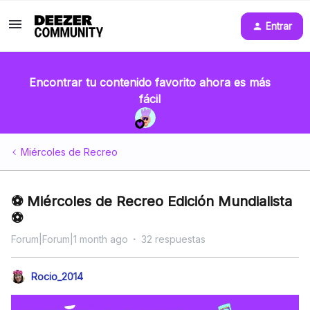
Entrar
Encontrar tu contenido favorito ahora es más
fácil
Miércoles de Recreo
⚽️ Miércoles de Recreo Edición Mundialista
⚽️
Forum|Forum|1 month ago
32 respuestas
Rocio_2014