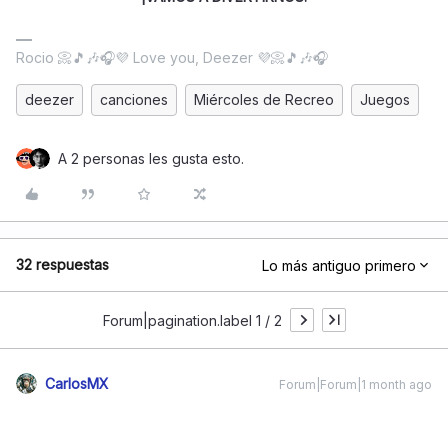
Rocio 📀🎵🎶🎧💜 Love you, Deezer 💜📀🎵🎶🎧
deezer
canciones
Miércoles de Recreo
Juegos
A 2 personas les gusta esto.
32 respuestas
Lo más antiguo primero
Forum|pagination.label 1 / 2
CarlosMX
Forum|Forum|1 month ago