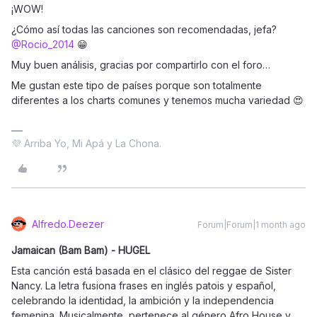
¡WOW!
¿Cómo así todas las canciones son recomendadas, jefa? ​
@Rocio_2014
😁
Muy buen análisis, gracias por compartirlo con el foro…
Me gustan este tipo de países porque son totalmente
diferentes a los charts comunes y tenemos mucha variedad 😍
💜 Arriba Yo, Mi Apá y La Chona.
Alfredo.Deezer
Forum|Forum|1 month ago
Jamaican (Bam Bam) - HUGEL
Esta canción está basada en el clásico del reggae de Sister
Nancy. La letra fusiona frases en inglés patois y español,
celebrando la identidad, la ambición y la independencia
femenina. Musicalmente, pertenece al género Afro House y