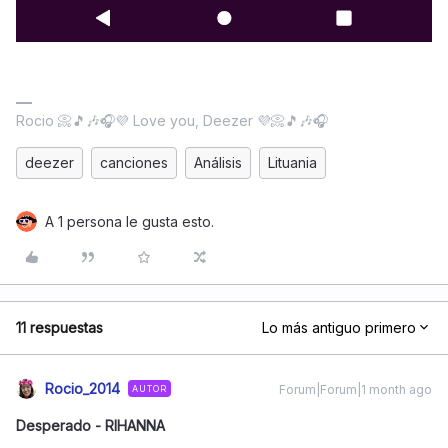
Rocio 📀🎵🎶🎧💜 Love you, Deezer 💜📀🎵🎶🎧
deezer
canciones
Análisis
Lituania
A 1 persona le gusta esto.
11 respuestas
Lo más antiguo primero
Rocio_2014
Forum|Forum|1 month ago
AUTOR
Desperado - RIHANNA