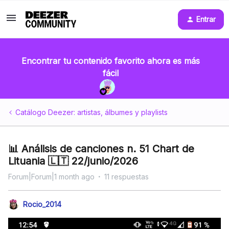
Entrar
Encontrar tu contenido favorito ahora es más
fácil
Catálogo Deezer: artistas, álbumes y playlists
📊 Análisis de canciones n. 51 Chart de
Lituania 🇱🇹 22/junio/2026
Forum|Forum|1 month ago
11 respuestas
Rocio_2014