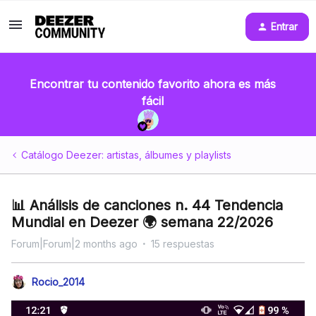
Entrar
Encontrar tu contenido favorito ahora es más
fácil
Catálogo Deezer: artistas, álbumes y playlists
📊 Análisis de canciones n. 44 Tendencia
Mundial en Deezer 🌍 semana 22/2026
Forum|Forum|2 months ago
15 respuestas
Rocio_2014