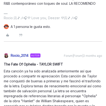
R&B contemporáneo con toques de soul. LA RECOMIENDO
Rocio 📀🎵🎶🎧💜 Love you, Deezer 💜📀🎵🎶🎧
A 1 persona le gusta esto.
Rocio_2014
Forum|Forum|2 months ago
AUTOR
The Fate Of Ophelia - TAYLOR SWIFT
Esta canción ya ha sido analizada anteriormente así que
procedo a compartir mi apreciación: Esta canción de Taylor
me conquistó de buenas a primeras y me fascinó el trasfondo
de la letra. Explora temas de renacimiento emocional así como
también de salvación personal. La letra se encuentra
impregnada de referencias literarias al personaje "Ophelia"
de la obra "Hamlet" de William Shakespeare, quien es
conocida por su trágico destino trazado por la muerte y la