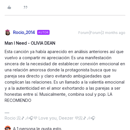
Rocio_2014
Forum|Forum|2 months ago
AUTOR
Man I Need - OLIVIA DEAN
Esta canción ya había aparecido en análisis anteriores así que
vuelvo a compartir mi apreciación: Es una manifestación
sincera de la necesidad de establecer conexión emocional en
una relación amorosa donde la protagonista busca que su
pareja sea directo y claro evitando ambigüedades que
complican las relaciones. Es un llamado a la valentía emocional
y a la autenticidad en el amor exhortando a las parejas a ser
honestas entre sí. Musicalmente, combina soul y pop. LA
RECOMIENDO
Rocio 📀🎵🎶🎧💜 Love you, Deezer 💜📀🎵🎶🎧
A 1 persona le gusta esto.