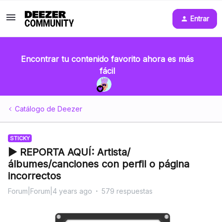
Entrar
Encontrar tu contenido favorito ahora es más
fácil
Catálogo de Deezer
STICKY
▶ REPORTA AQUÍ: Artista/
álbumes/canciones con perfil o página
incorrectos
Forum|Forum|4 years ago
579 respuestas