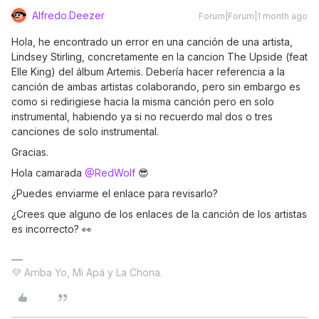
Alfredo.Deezer
Forum|Forum|1 month ago
Hola, he encontrado un error en una canción de una artista,
Lindsey Stirling, concretamente en la cancion The Upside (feat
Elle King) del álbum Artemis. Debería hacer referencia a la
canción de ambas artistas colaborando, pero sin embargo es
como si redirigiese hacia la misma canción pero en solo
instrumental, habiendo ya si no recuerdo mal dos o tres
canciones de solo instrumental.
Gracias.
Hola camarada ​
@RedWolf
😎
¿Puedes enviarme el enlace para revisarlo?
¿Crees que alguno de los enlaces de la canción de los artistas
es incorrecto? 👀
💜 Arriba Yo, Mi Apá y La Chona.