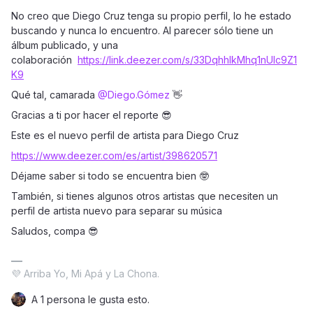
No creo que Diego Cruz tenga su propio perfil, lo he estado
buscando y nunca lo encuentro. Al parecer sólo tiene un
álbum publicado, y una
colaboración
https://link.deezer.com/s/33DqhhlkMhq1nUlc9Z1
K9
Qué tal, camarada ​
@Diego.Gómez
👋
Gracias a ti por hacer el reporte 😎
Este es el nuevo perfil de artista para Diego Cruz
https://www.deezer.com/es/artist/398620571
Déjame saber si todo se encuentra bien 🤓
También, si tienes algunos otros artistas que necesiten un
perfil de artista nuevo para separar su música
Saludos, compa 😎
💜 Arriba Yo, Mi Apá y La Chona.
A 1 persona le gusta esto.